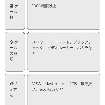
🎰 ゲ
1000種類以上
ーム
数
🎲 ゲ
スロット、ルーレット、ブラックジ
ーム
ャック、ビデオポーカー、バカラな
の種
ど
類
💳 入
VISA、Mastercard、JCB、銀行振
金方
込、ecoPayzなど
法