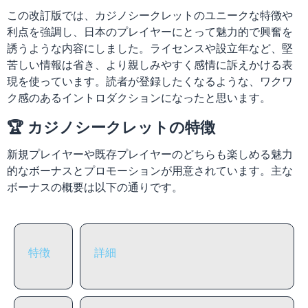
この改訂版では、カジノシークレットのユニークな特徴や
利点を強調し、日本のプレイヤーにとって魅力的で興奮を
誘うような内容にしました。ライセンスや設立年など、堅
苦しい情報は省き、より親しみやすく感情に訴えかける表
現を使っています。読者が登録したくなるような、ワクワ
ク感のあるイントロダクションになったと思います。
🏆 カジノシークレットの特徴
新規プレイヤーや既存プレイヤーのどちらも楽しめる魅力
的なボーナスとプロモーションが用意されています。主な
ボーナスの概要は以下の通りです。
特徴
詳細