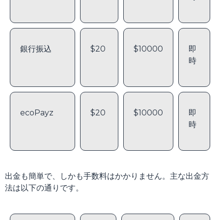
銀行振込
$20
$10000
即
時
ecoPayz
$20
$10000
即
時
出金も簡単で、しかも手数料はかかりません。主な出金方
法は以下の通りです。