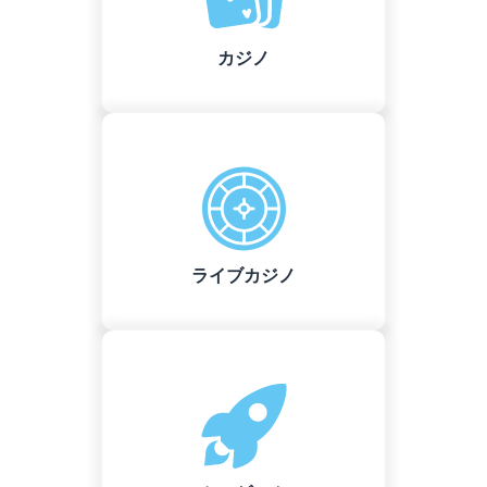
カジノ
ライブカジノ