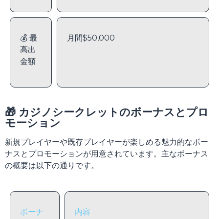
💰 最
月間$50,000
高出
金額
🎁 カジノシークレットのボーナスとプロ
モーション
新規プレイヤーや既存プレイヤーが楽しめる魅力的なボー
ナスとプロモーションが用意されています。主なボーナス
の概要は以下の通りです。
ボーナ
内容