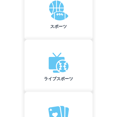
スポーツ
ライブスポーツ