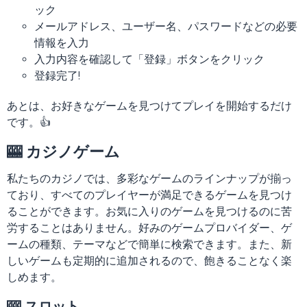
ック
メールアドレス、ユーザー名、パスワードなどの必要
情報を入力
入力内容を確認して「登録」ボタンをクリック
登録完了!
あとは、お好きなゲームを見つけてプレイを開始するだけ
です。👍
🎰 カジノゲーム
私たちのカジノでは、多彩なゲームのラインナップが揃っ
ており、すべてのプレイヤーが満足できるゲームを見つけ
ることができます。お気に入りのゲームを見つけるのに苦
労することはありません。好みのゲームプロバイダー、ゲ
ームの種類、テーマなどで簡単に検索できます。また、新
しいゲームも定期的に追加されるので、飽きることなく楽
しめます。
🎰 スロット