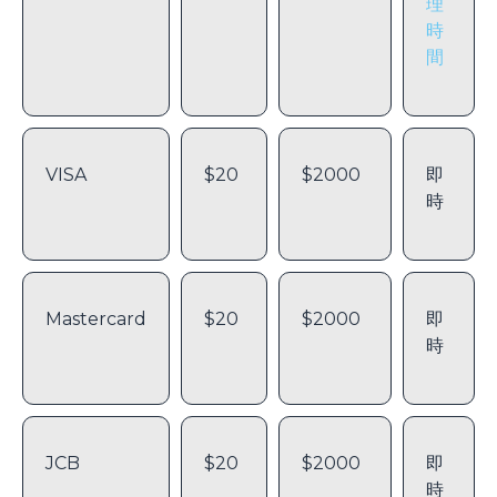
理
時
間
VISA
$20
$2000
即
時
Mastercard
$20
$2000
即
時
JCB
$20
$2000
即
時