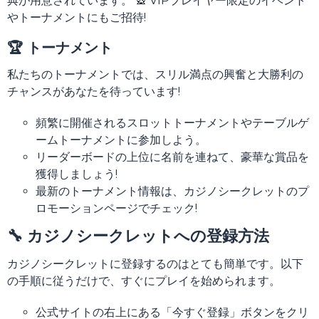
典が用意されています。 🎡 VIPプレイヤー限定のイベント
やトーナメントにもご招待!
🏆 トーナメント
私たちのトーナメントでは、スリル満点の興奮と大勝利の
チャンスがあなたを待っています!
頻繁に開催されるスロットトーナメントやテーブルゲ
ームトーナメントに参加しよう。
リーダーボードの上位に名前を連ねて、豪華な賞品を
獲得しましょう!
最新のトーナメント情報は、カジノシークレットのプ
ロモーションページでチェック!
🔧 カジノシークレットへの登録方法
カジノシークレットに登録するのはとても簡単です。以下
の手順に従うだけで、すぐにプレイを始められます。
公式サイトの右上にある「今すぐ登録」ボタンをクリ